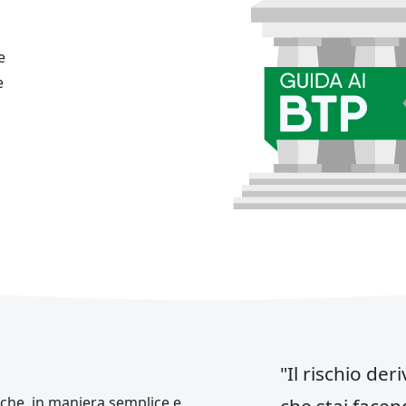
e
e
"Il rischio de
 che, in maniera semplice e