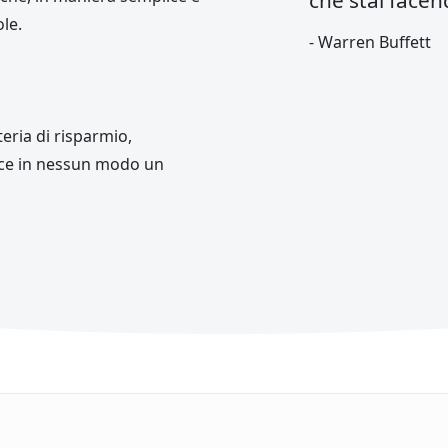
che stai facen
le.
‐ Warren Buffett
eria di risparmio,
uisce in nessun modo un