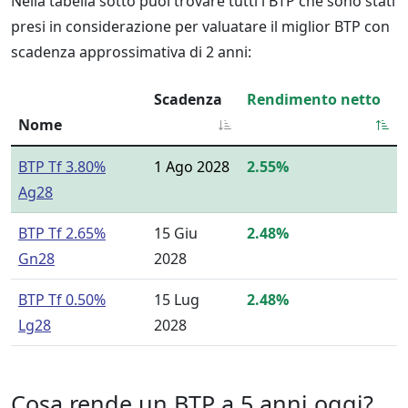
Nella tabella sotto puoi trovare tutti i BTP che sono stati
presi in considerazione per valuatare il miglior BTP con
scadenza approssimativa di 2 anni:
Scadenza
Rendimento netto
Nome
BTP Tf 3.80%
1 Ago 2028
2.55%
Ag28
BTP Tf 2.65%
15 Giu
2.48%
Gn28
2028
BTP Tf 0.50%
15 Lug
2.48%
Lg28
2028
Cosa rende un BTP a 5 anni oggi?