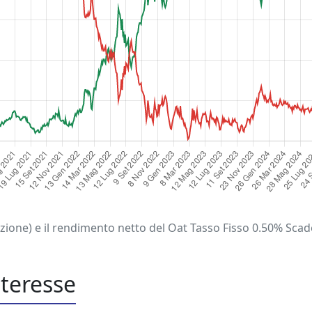
tazione) e il rendimento netto del Oat Tasso Fisso 0.50% Sc
interesse