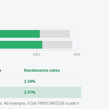
o
Rendimento netto
2.54%
2.57%
rni. Ad esempio, il Oat FR0013407236 scade il